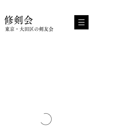
​修剣会
東京・大田区の剣友会