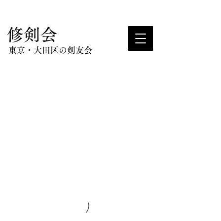
​修剣会
東京・大田区の剣友会