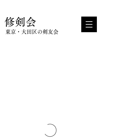
​修剣会
東京・大田区の剣友会