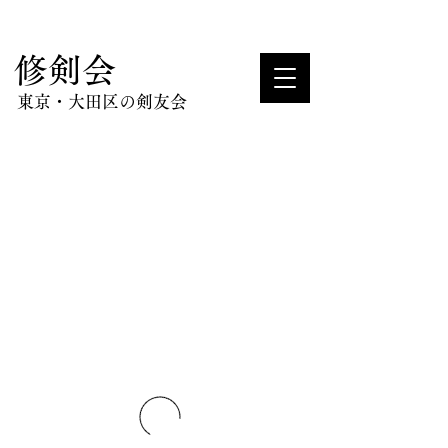
​修剣会
東京・大田区の剣友会