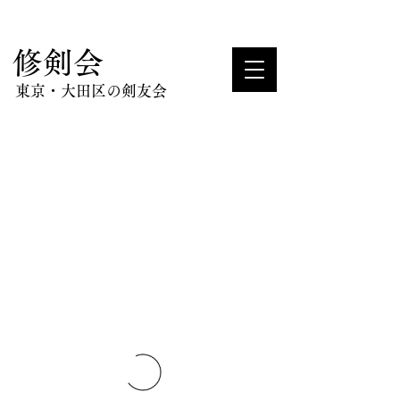
​修剣会
東京・大田区の剣友会