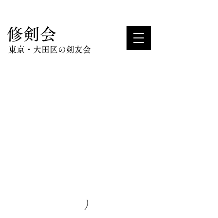
​修剣会
東京・大田区の剣友会