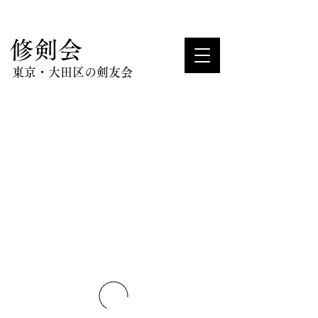
​修剣会
東京・大田区の剣友会