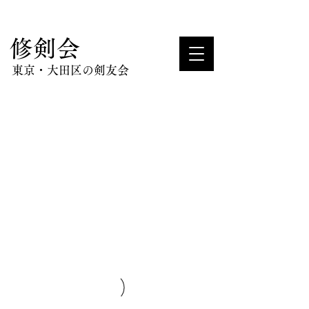
​修剣会
東京・大田区の剣友会