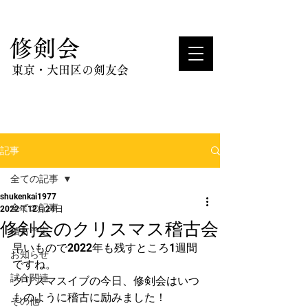
​修剣会
東京・大田区の剣友会
記事
全ての記事
shukenkai1977
全ての記事
2022年12月24日
修剣会のクリスマス稽古会
稽古予定
早いもので2022年も残すところ1週間
お知らせ
ですね。
試合関連
クリスマスイブの今日、修剣会はいつ
ものように稽古に励みました！
その他