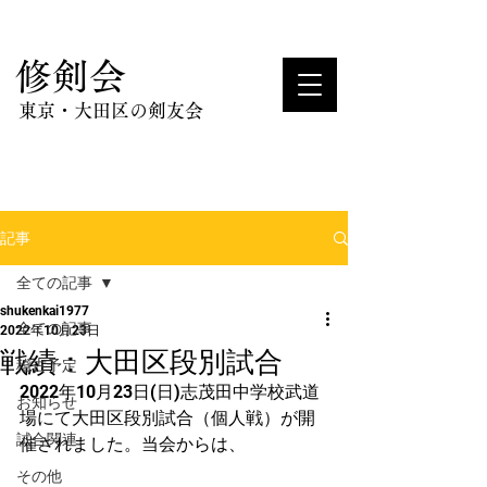
​修剣会
東京・大田区の剣友会
記事
全ての記事
shukenkai1977
全ての記事
2022年10月23日
戦績：大田区段別試合
稽古予定
2022年10月23日(日)志茂田中学校武道
お知らせ
場にて大田区段別試合（個人戦）が開
試合関連
催されました。当会からは、
その他