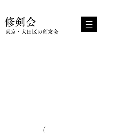
​修剣会
東京・大田区の剣友会